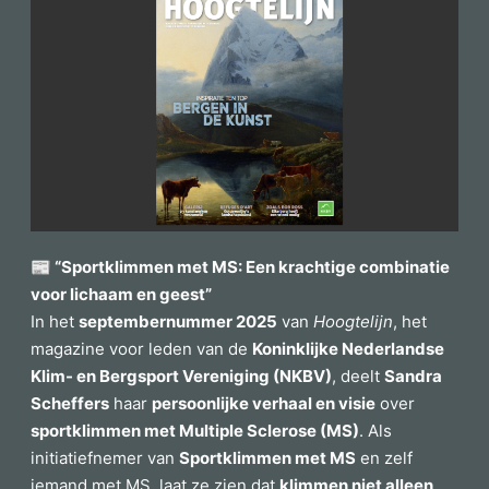
📰 “Sportklimmen met MS: Een krachtige combinatie
voor lichaam en geest”
In het
septembernummer 2025
van
Hoogtelijn
, het
magazine voor leden van de
Koninklijke Nederlandse
Klim- en Bergsport Vereniging (NKBV)
, deelt
Sandra
Scheffers
haar
persoonlijke verhaal en visie
over
sportklimmen met Multiple Sclerose (MS)
. Als
initiatiefnemer van
Sportklimmen met MS
en zelf
iemand met MS, laat ze zien dat
klimmen niet alleen