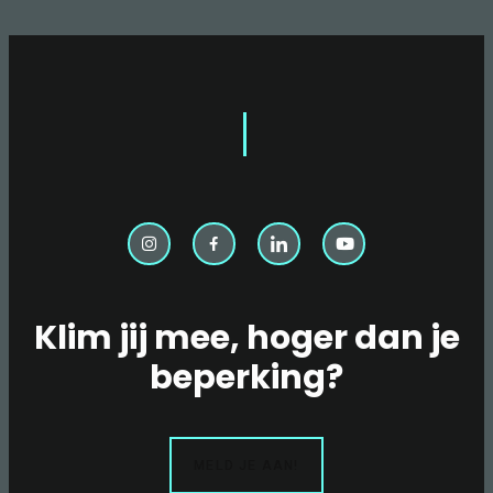
(NKBV)
–
“MET
MS
KUN
JE
MEER
DAN
JE
DENKT,
ÓÓK
SPORTKLIMMEN”
Klim jij mee, hoger dan je
beperking?
MELD JE AAN!