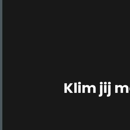
DENKT,
ÓÓK
SPORTKLIMMEN”
Klim jij 