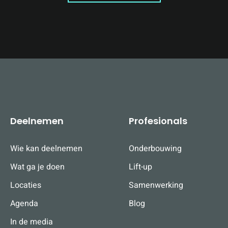
Deelnemen
Profesionals
Wie kan deelnemen
Onderbouwing
Wat ga je doen
Lift-up
Locaties
Samenwerking
Agenda
Blog
In de media