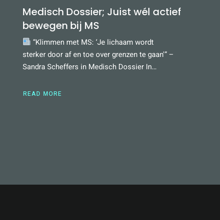
Medisch Dossier; Juist wél actief
bewegen bij MS
“Klimmen met MS: ‘Je lichaam wordt
sterker door af en toe over grenzen te gaan'” –
Sandra Scheffers in Medisch Dossier In…
READ MORE
ABOUT
MEDISCH
DOSSIER;
JUIST
WÉL
ACTIEF
BEWEGEN
BIJ
MS