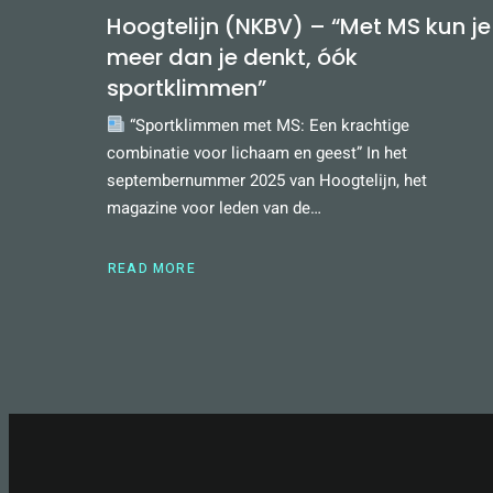
Hoogtelijn (NKBV) – “Met MS kun je
meer dan je denkt, óók
sportklimmen”
“Sportklimmen met MS: Een krachtige
combinatie voor lichaam en geest” In het
septembernummer 2025 van Hoogtelijn, het
magazine voor leden van de…
READ MORE
ABOUT
HOOGTELIJN
(NKBV)
–
“MET
MS
KUN
JE
MEER
DAN
JE