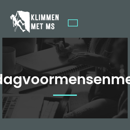
edagvoormensenm