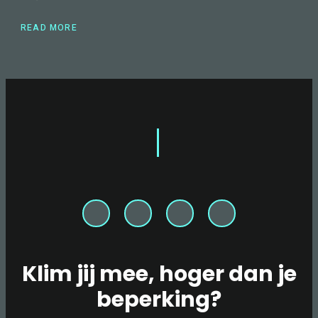
READ MORE
ABOUT
IN
DE
SPOTLIGHT:
KLIMMEN
MET
MS
OP
INTERNATIONALE
DAG
VOOR
MENSEN
MET
EEN
BEPERKING
Klim jij mee, hoger dan je
beperking?