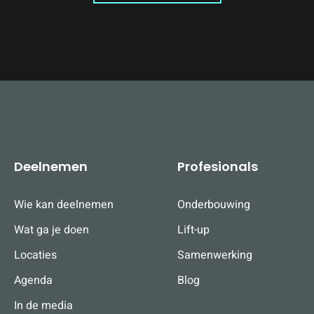
Deelnemen
Profesionals
Wie kan deelnemen
Onderbouwing
Wat ga je doen
Lift-up
Locaties
Samenwerking
Agenda
Blog
In de media