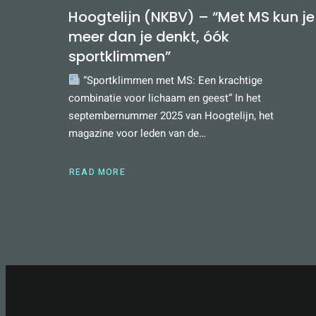
Hoogtelijn (NKBV) – “Met MS kun je
meer dan je denkt, óók
sportklimmen”
“Sportklimmen met MS: Een krachtige
combinatie voor lichaam en geest” In het
septembernummer 2025 van Hoogtelijn, het
magazine voor leden van de…
READ MORE
ABOUT
HOOGTELIJN
(NKBV)
–
“MET
MS
KUN
JE
MEER
DAN
JE