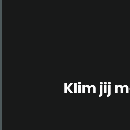
DENKT,
ÓÓK
SPORTKLIMMEN”
Klim jij 