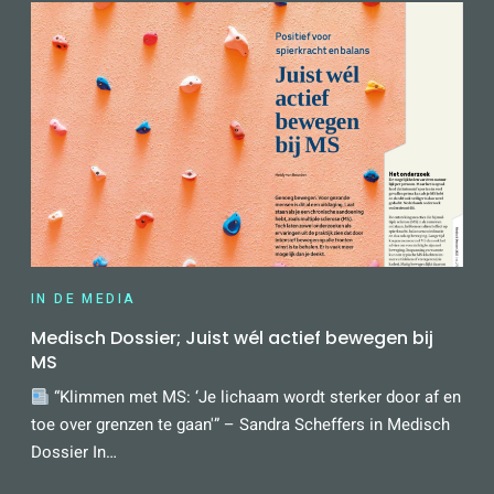
MET
MS:
‘MS
IS
GEEN
KEUZE,
KLIMMEN
WEL!’”
IN DE MEDIA
Medisch Dossier; Juist wél actief bewegen bij
MS
“Klimmen met MS: ‘Je lichaam wordt sterker door af en
toe over grenzen te gaan'” – Sandra Scheffers in Medisch
Dossier In…