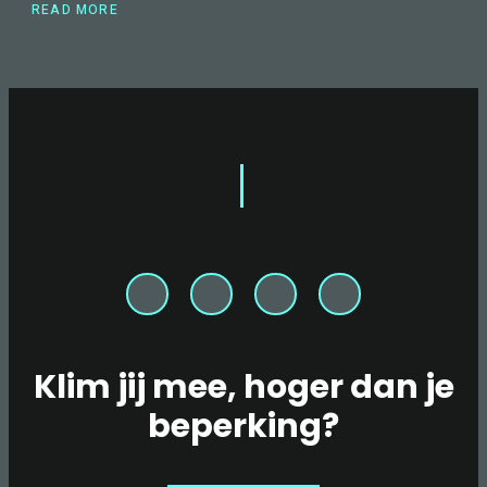
READ MORE
ABOUT
MEDISCH
DOSSIER;
JUIST
WÉL
ACTIEF
BEWEGEN
BIJ
MS
Klim jij mee, hoger dan je
beperking?